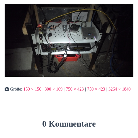
Größe:
150 × 150
|
300 × 169
|
750 × 423
|
750 × 423
|
3264 × 1840
0 Kommentare