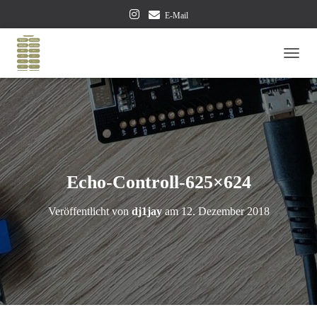
E-Mail
NAVI
Echo-Controll-625×624
Veröffentlicht von
dj1jay
am
12. Dezember 2018