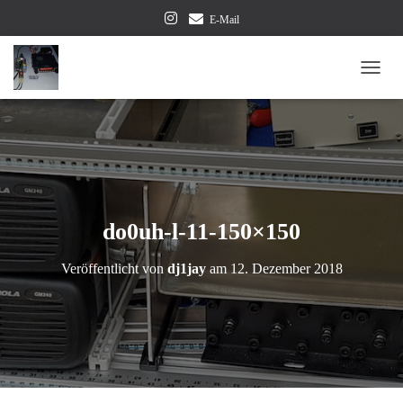
E-Mail
NAVI
do0uh-l-11-150×150
Veröffentlicht von
dj1jay
am
12. Dezember 2018