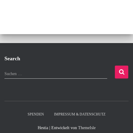
Search
S
Suchen …
u
c
h
e
n
n
SPENDEN
IMPRESSUM & DATENSCHUTZ
a
c
Hestia | Entwickelt von
ThemeIsle
h