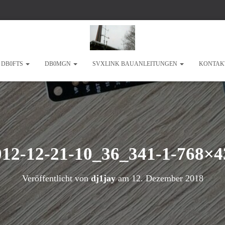
DB0FTS
DB0MGN
SVXLINK BAUANLEITUNGEN
KONTAK
012-12-21-10_36_341-1-768×4
Veröffentlicht von
dj1jay
am
12. Dezember 2018