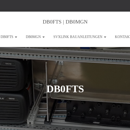
DB0FTS | DB0MGN
DB0FTS
DB0MGN
SVXLINK BAUANLEITUNGEN
KONTAK
DB0FTS