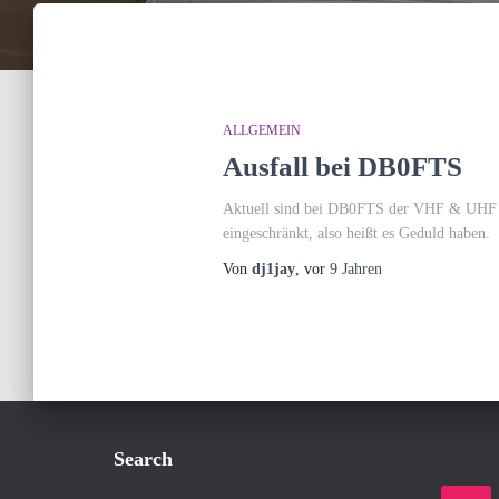
ALLGEMEIN
Ausfall bei DB0FTS
Aktuell sind bei DB0FTS der VHF & UHF Rep
eingeschränkt, also heißt es Geduld habe
Von
dj1jay
, vor
9 Jahren
Search