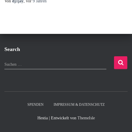
Von
dj1jay
, vor
9 Jahren
Search
S
Suchen …
u
c
h
e
n
n
SPENDEN
IMPRESSUM & DATENSCHUTZ
a
c
Hestia | Entwickelt von
ThemeIsle
h
: