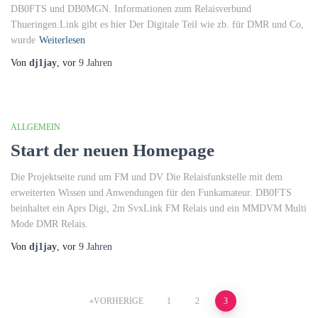
DB0FTS und DB0MGN. Informationen zum Relaisverbund
Thueringen.Link gibt es hier Der Digitale Teil wie zb. für DMR und Co,
wurde
Weiterlesen
Von
dj1jay
, vor
9 Jahren
ALLGEMEIN
Start der neuen Homepage
Die Projektseite rund um FM und DV Die Relaisfunkstelle mit dem
erweiterten Wissen und Anwendungen für den Funkamateur. DB0FTS
beinhaltet ein Aprs Digi, 2m SvxLink FM Relais und ein MMDVM Multi
Mode DMR Relais.
Von
dj1jay
, vor
9 Jahren
Seitennummerierung
VORHERIGE
1
2
3