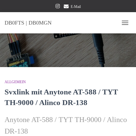
E-Mail
DB0FTS | DB0MGN
NAVI
ALLGEMEIN
Svxlink mit Anytone AT-588 / TYT
TH-9000 / Alinco DR-138
Anytone AT-588 / TYT TH-9000 / Alinco
DR-138