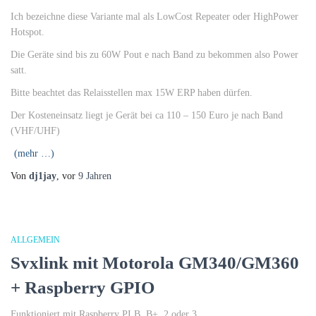
Ich bezeichne diese Variante mal als LowCost Repeater oder HighPower
Hotspot.
Die Geräte sind bis zu 60W Pout e nach Band zu bekommen also Power
satt.
Bitte beachtet das Relaisstellen max 15W ERP haben dürfen.
Der Kosteneinsatz liegt je Gerät bei ca 110 – 150 Euro je nach Band
(VHF/UHF)
(mehr …)
Von
dj1jay
, vor
9 Jahren
ALLGEMEIN
Svxlink mit Motorola GM340/GM360
+ Raspberry GPIO
Funktioniert mit Raspberry PI B, B+, 2 oder 3.