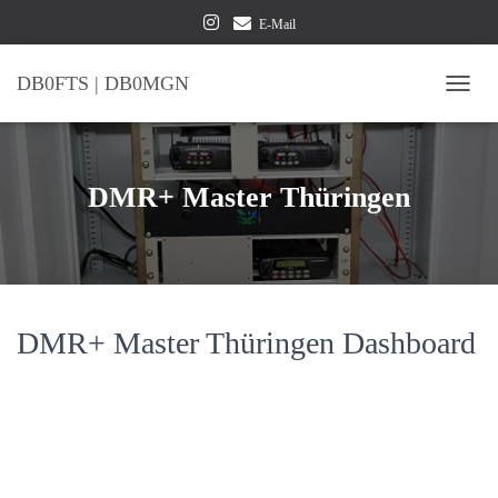
E-Mail
DB0FTS | DB0MGN
NAVI
DMR+ Master Thüringen
DMR+ Master Thüringen Dashboard