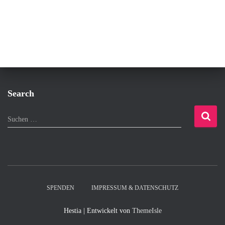
Search
S
Suchen …
u
c
h
e
n
n
SPENDEN
IMPRESSUM & DATENSCHUTZ
a
c
Hestia | Entwickelt von
ThemeIsle
h