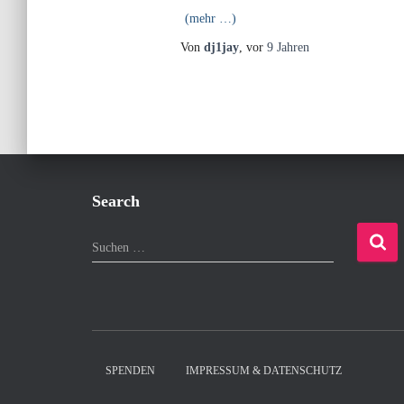
(mehr …)
Von
dj1jay
, vor
9 Jahren
Search
S
Suchen …
u
c
h
e
n
n
SPENDEN
IMPRESSUM & DATENSCHUTZ
a
c