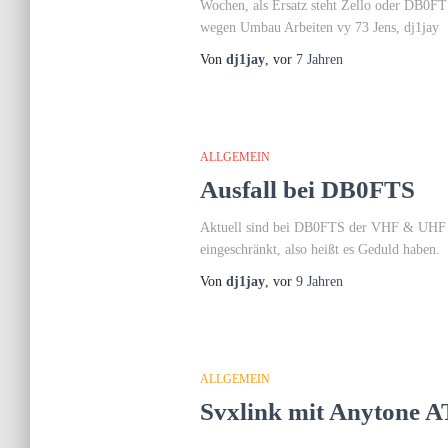
Wochen, als Ersatz steht Zello oder DB0F
wegen Umbau Arbeiten vy 73 Jens, dj1jay
Von
dj1jay
, vor
7 Jahren
ALLGEMEIN
Ausfall bei DB0FTS
Aktuell sind bei DB0FTS der VHF & UHF Rep
eingeschränkt, also heißt es Geduld habe
Von
dj1jay
, vor
9 Jahren
ALLGEMEIN
Svxlink mit Anytone A