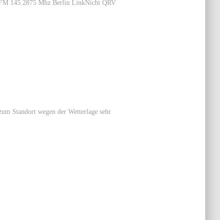
inkFM 145.2875 Mhz Berlin LinkNicht QRV
zum Standort wegen der Wetterlage sehr