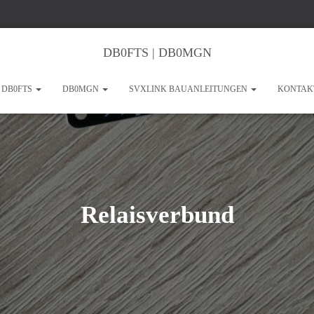
DB0FTS | DB0MGN
DB0FTS
DB0MGN
SVXLINK BAUANLEITUNGEN
KONTAK
Relaisverbund