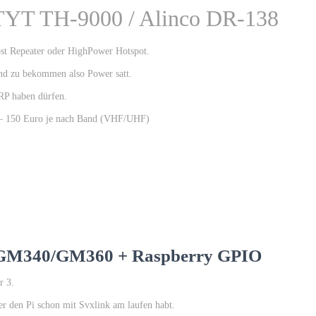
TYT TH-9000 / Alinco DR-138
ost Repeater oder HighPower Hotspot.
nd zu bekommen also Power satt.
RP haben dürfen.
10 – 150 Euro je nach Band (VHF/UHF)
a GM340/GM360 + Raspberry GPIO
r 3.
er den Pi schon mit Svxlink am laufen habt.