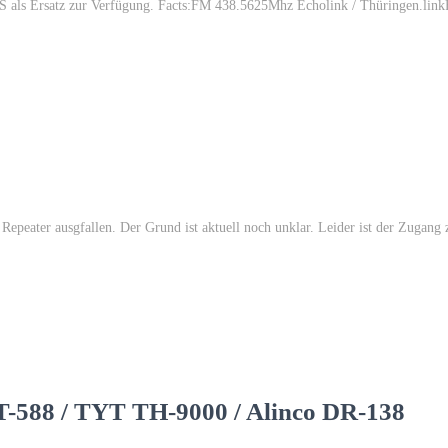
TS als Ersatz zur Verfügung. Facts:FM 438.5625Mhz Echolink / Thüringen.l
eater ausgfallen. Der Grund ist aktuell noch unklar. Leider ist der Zugang 
n.
T-588 / TYT TH-9000 / Alinco DR-138