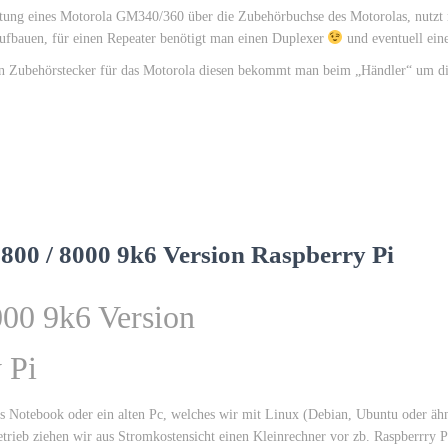
altung eines Motorola GM340/360 über die Zubehörbuchse des Motorolas, nutzt m
ufbauen, für einen Repeater benötigt man einen Duplexer
und eventuell ei
n Zubehörstecker für das Motorola diesen bekommt man beim „Händler“ um die
800 / 8000 9k6 Version Raspberry Pi
000 9k6 Version
 Pi
tes Notebook oder ein alten Pc, welches wir mit Linux (Debian, Ubuntu oder ähnli
Betrieb ziehen wir aus Stromkostensicht einen Kleinrechner vor zb. Raspberrry 